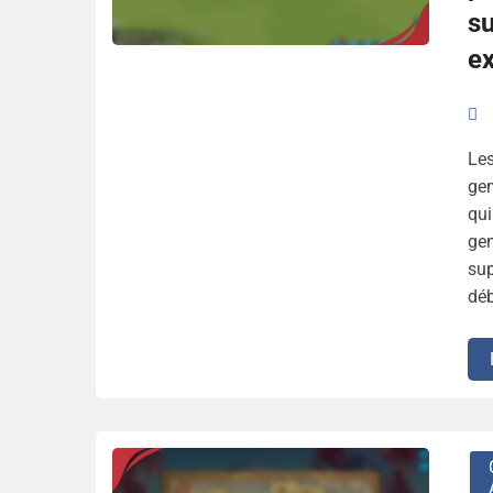
su
ex
Les
ge
qui
ge
sup
déb