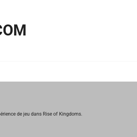
COM
périence de jeu dans Rise of Kingdoms.