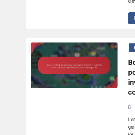
d’é
B
p
in
c
Les
gem
jou