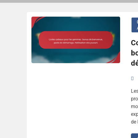
C
b
dé
Les
pro
mon
exp
de 