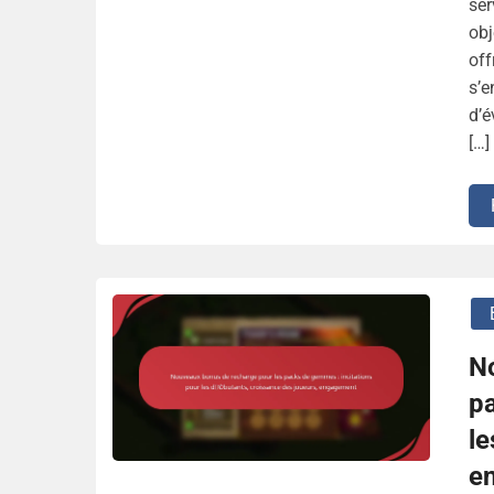
ser
obj
off
s’
d’é
[…]
N
pa
le
e