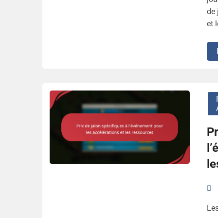
de 
et 
Pr
l’
le
Les