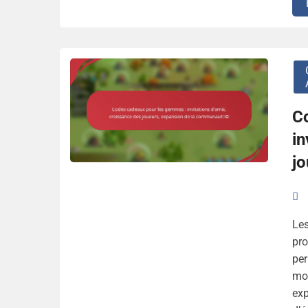
C
in
j
Le
pro
per
mon
exp