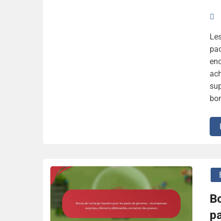
Les
pac
enc
ach
sup
bon
B
p