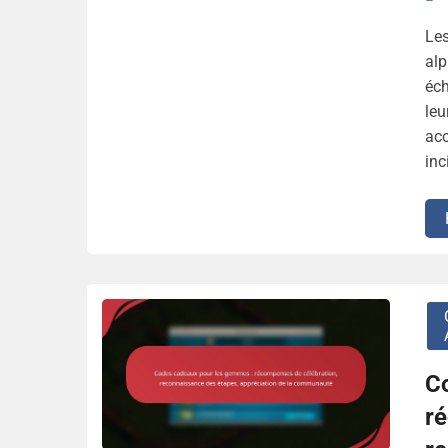
Le
alp
éch
leu
acc
inc
C
r