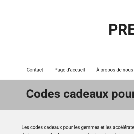
Skip
to
content
PR
Contact
Page d’accueil
À propos de nous
Codes cadeaux pour
Les codes cadeaux pour les gemmes et les accélérateu