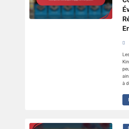
C
É
R
E
Le
Kin
peu
ain
à d