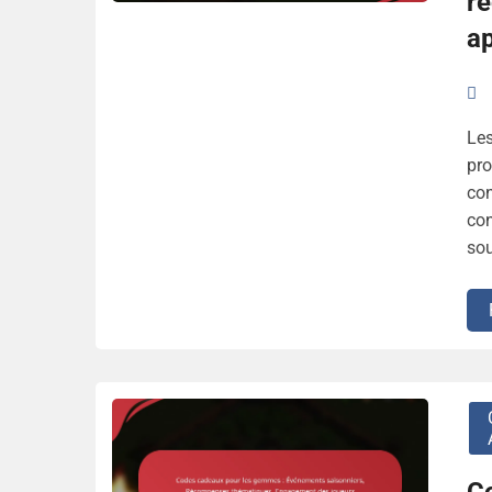
r
a
Les
pro
con
con
sou