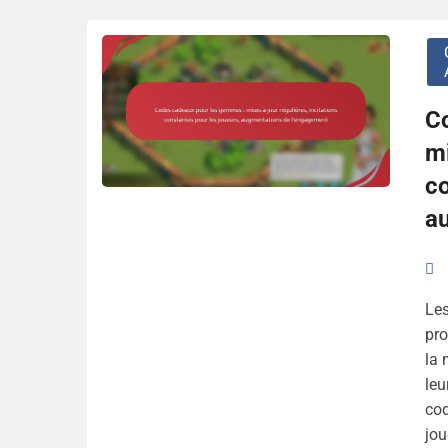
C
mi
co
a
Les
pro
la 
leu
co
jou