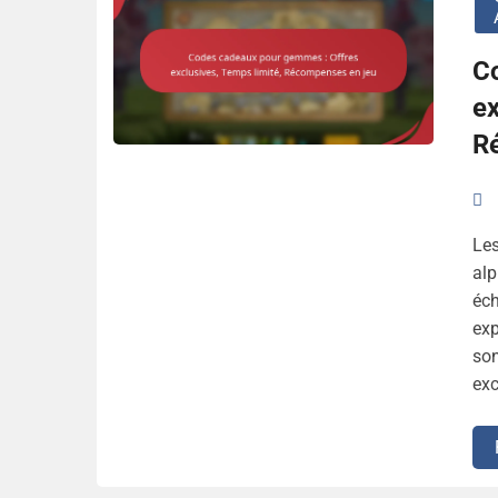
C
ex
R
Le
alp
éch
exp
so
exc