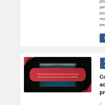
pro
per
pou
mon
peu
C
a
pr