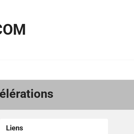
COM
élérations
Liens