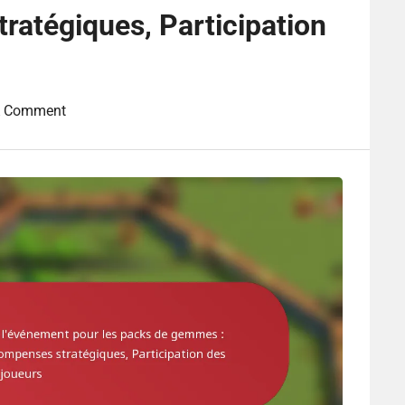
ratégiques, Participation
A Comment