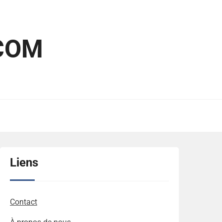
COM
Liens
Contact