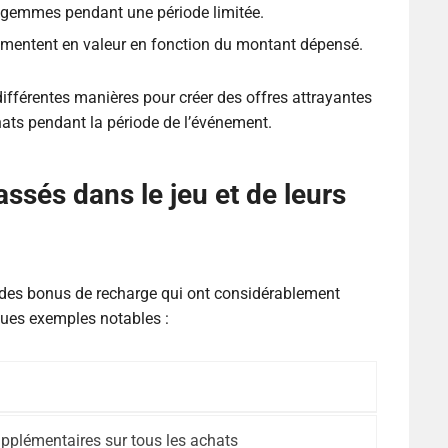
de gemmes pendant une période limitée.
mentent en valeur en fonction du montant dépensé.
fférentes manières pour créer des offres attrayantes
hats pendant la période de l’événement.
sés dans le jeu et de leurs
 des bonus de recharge qui ont considérablement
ques exemples notables :
plémentaires sur tous les achats