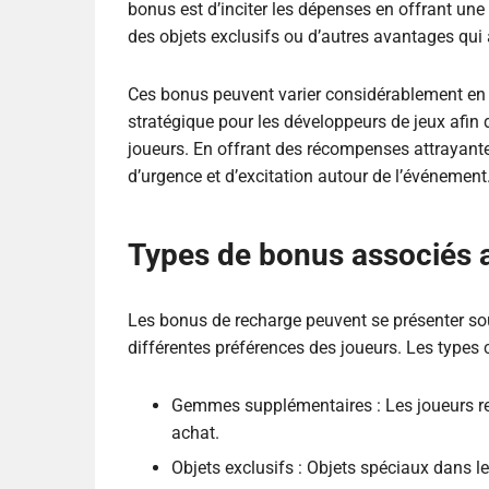
bonus est d’inciter les dépenses en offrant u
des objets exclusifs ou d’autres avantages qui
Ces bonus peuvent varier considérablement en f
stratégique pour les développeurs de jeux afin 
joueurs. En offrant des récompenses attrayante
d’urgence et d’excitation autour de l’événement
Types de bonus associés
Les bonus de recharge peuvent se présenter so
différentes préférences des joueurs. Les types 
Gemmes supplémentaires : Les joueurs r
achat.
Objets exclusifs : Objets spéciaux dans l