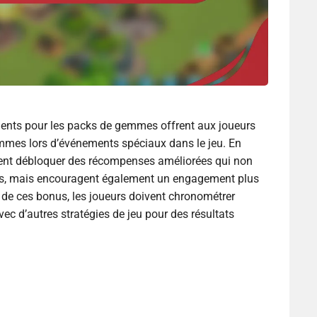
ents pour les packs de gemmes offrent aux joueurs
emmes lors d’événements spéciaux dans le jeu. En
vent débloquer des récompenses améliorées qui non
ts, mais encouragent également un engagement plus
t de ces bonus, les joueurs doivent chronométrer
ec d’autres stratégies de jeu pour des résultats