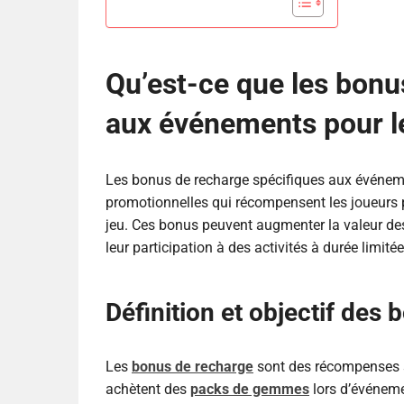
Qu’est-ce que les bonu
aux événements pour 
Les bonus de recharge spécifiques aux événe
promotionnelles qui récompensent les joueurs 
jeu. Ces bonus peuvent augmenter la valeur de
leur participation à des activités à durée limitée
Définition et objectif des
Les
bonus de recharge
sont des récompenses s
achètent des
packs de gemmes
lors d’événemen