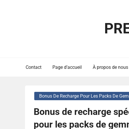
Skip
to
content
PR
Contact
Page d’accueil
À propos de nous
Bonus De Recharge Pour Les Packs De Ge
Bonus de recharge spé
pour les packs de gem